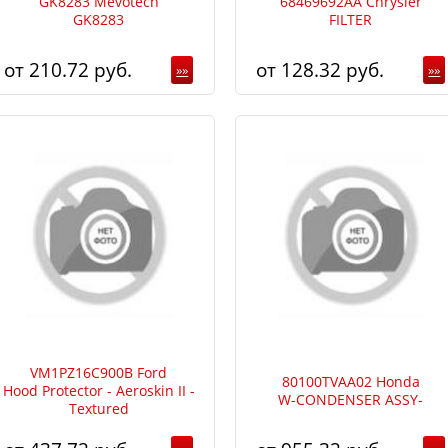
GK8283 Mevotech
68469692AA Chrysler
GK8283
FILTER
210.72
128.32
»»
»»
VM1PZ16C900B Ford
80100TVAA02 Honda
Hood Protector - Aeroskin II -
W-CONDENSER ASSY-
Textured