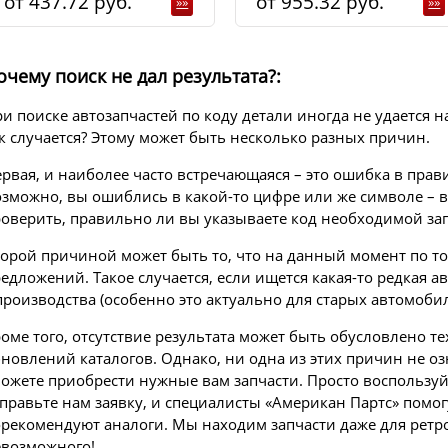
437.72
955.32
»»
»»
очему поиск не дал результата?:
и поиске автозапчастей по коду детали иногда не удается
к случается? Этому может быть несколько разных причин.
рвая, и наиболее часто встречающаяся – это ошибка в прав
зможно, вы ошиблись в какой-то цифре или же символе – в 
оверить, правильно ли вы указываете код необходимой зап
орой причиной может быть то, что на данный момент по то
едложений. Такое случается, если ищется какая-то редкая а
производства (особенно это актуально для старых автомобил
оме того, отсутствие результата может быть обусловлено 
новлений каталогов. Однако, ни одна из этих причин не оз
ожете приобрести нужные вам запчасти. Просто воспольз
правьте нам заявку, и специалисты «Американ Партс» помог
рекомендуют аналоги. Мы находим запчасти даже для ретро
возможного!