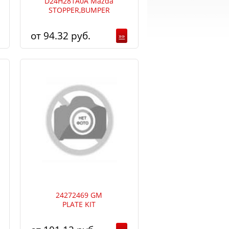
D24H281A0A Mazda
STOPPER,BUMPER
94.32
»»
24272469 GM
PLATE KIT