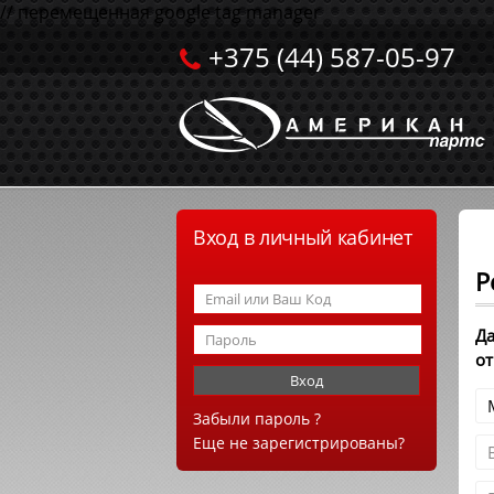
// перемещенная google tag manager
+375 (44) 587-05-97
Вход в личный кабинет
Р
Да
от
Забыли пароль ?
Еще не зарегистрированы?