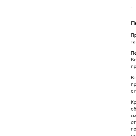
П
Пр
та
Пе
Во
пр
Вт
пр
с 
Кр
об
см
от
по
не