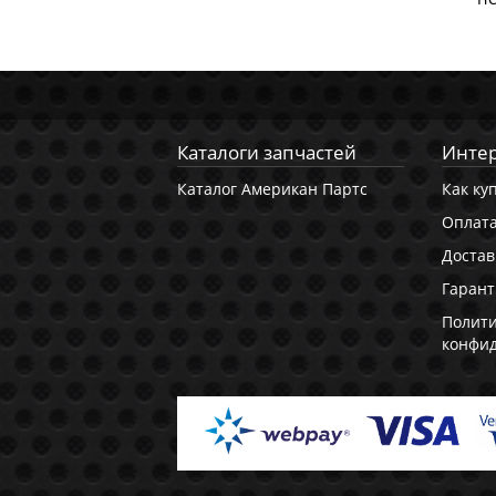
Каталоги запчастей
Интер
Каталог Американ Партс
Как ку
Оплат
Достав
Гарант
Полит
конфи