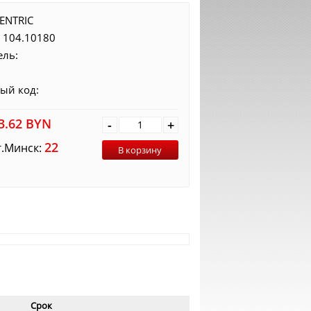
ENTRIC
:
104.10180
ель:
ый код:
3.62
BYN
-
+
22
г.Минск:
В корзину
Срок