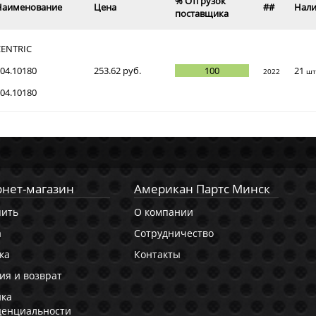
% Отгрузок
Наименование
Цена
##
Нал
поставщика
CENTRIC
04.10180
253.62 руб.
100
21
2022
шт
04.10180
нет-магазин
Американ Партс Минск
пить
О компании
а
Сотрудничество
ка
Контакты
ия и возврат
ика
денциальности