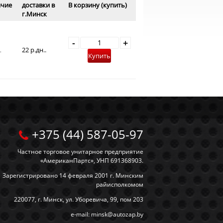
ичие
доставки в
В корзину (купить)
г.Минск
-
+
22 р.дн..
.
Купить
+375 (44) 587-05-97
Частное торговое унитарное предприятие
«АмериканПартс», УНП 691368903.
Зарегистрировано 14 февраля 2001 г. Минским
райисполкомом
220077, г. Минск, ул. Уборевича, 99, пом 203
e-mail: minsk@autozap.by