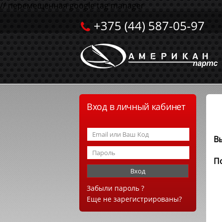
// перемещенная google tag manager
+375 (44) 587-05-97
Вход в личный кабинет
Вы
По
Забыли пароль ?
Еще не зарегистрированы?