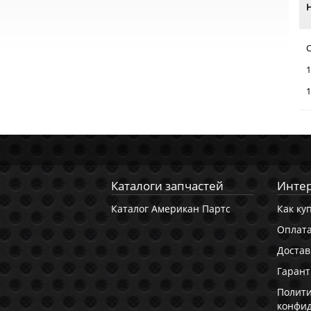
1
1
Каталоги запчастей
Интер
Каталог Американ Партс
Как ку
Оплат
Достав
Гарант
Полит
конфи