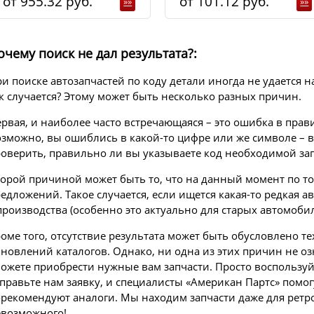
955.32
101.12
»»
»»
очему поиск не дал результата?:
и поиске автозапчастей по коду детали иногда не удается
к случается? Этому может быть несколько разных причин.
рвая, и наиболее часто встречающаяся – это ошибка в прав
зможно, вы ошиблись в какой-то цифре или же символе – в 
оверить, правильно ли вы указываете код необходимой зап
орой причиной может быть то, что на данный момент по то
едложений. Такое случается, если ищется какая-то редкая а
производства (особенно это актуально для старых автомобил
оме того, отсутствие результата может быть обусловлено 
новлений каталогов. Однако, ни одна из этих причин не оз
ожете приобрести нужные вам запчасти. Просто воспольз
правьте нам заявку, и специалисты «Американ Партс» помог
рекомендуют аналоги. Мы находим запчасти даже для ретро
возможного!