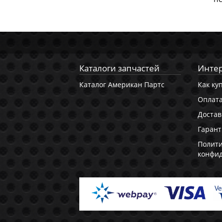
Каталоги запчастей
Интер
Каталог Американ Партс
Как ку
Оплат
Достав
Гарант
Полит
конфи