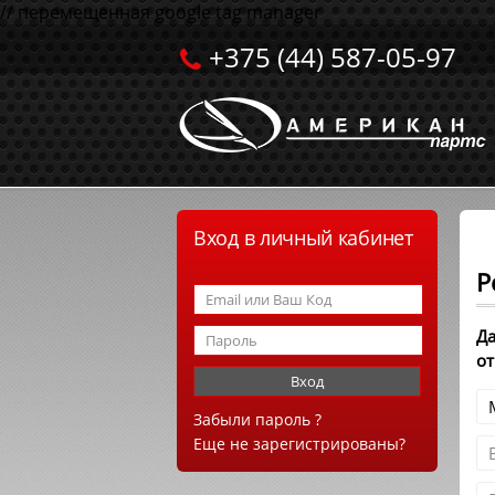
// перемещенная google tag manager
+375 (44) 587-05-97
Вход в личный кабинет
Р
Да
от
Забыли пароль ?
Еще не зарегистрированы?