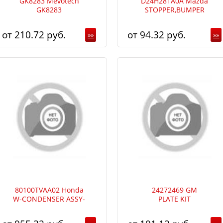
GK8283 Mevotech
D24H281A0A Mazda
GK8283
STOPPER,BUMPER
210.72
94.32
»»
»»
80100TVAA02 Honda
24272469 GM
W-CONDENSER ASSY-
PLATE KIT