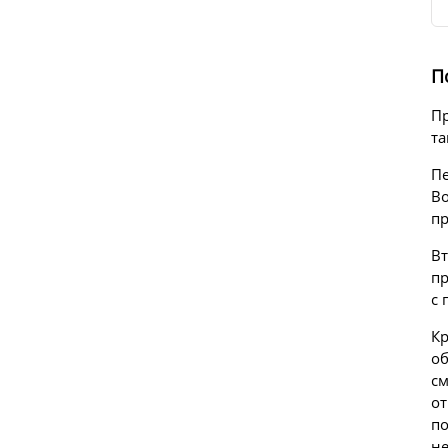
П
Пр
та
Пе
Во
пр
Вт
пр
с 
Кр
об
см
от
по
не